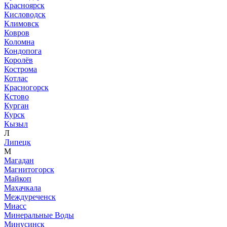
Красноярск
Кисловодск
Климовск
Ковров
Коломна
Кондопога
Королёв
Кострома
Котлас
Красногорск
Кстово
Курган
Курск
Кызыл
Л
Липецк
М
Магадан
Магнитогорск
Майкоп
Махачкала
Междуреченск
Миасс
Минеральные Воды
Минусинск