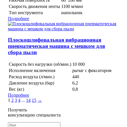
Рабочая поверхность
60*260 мм
Скорость движения ленты
1100 м/мин
Тип инструмента
напильник
Подробнее
Плоскошлифовальная вибрационная
пневматическая машина с мешком для
сбора пыли
Скорость без нагрузки (об/мин.)
10 000
Исполнение включения
рычаг с фиксатором
Расход воздуха (л/мин.)
440
Давление воздуха (бар)
6,2
Вес (кг)
0,8
Подробнее
1
2
3
4
...
14
15
→
Получить
консультацию специалиста