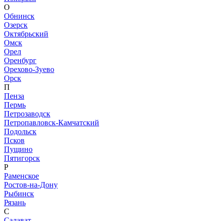
О
Обнинск
Озерск
Октябрьский
Омск
Орел
Оренбург
Орехово-Зуево
Орск
П
Пенза
Пермь
Петрозаводск
Петропавловск-Камчатский
Подольск
Псков
Пущино
Пятигорск
Р
Раменское
Ростов-на-Дону
Рыбинск
Рязань
С
Салават