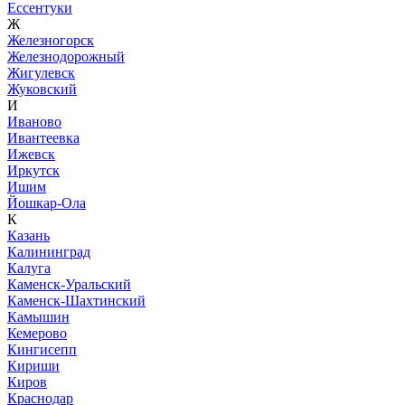
Ессентуки
Ж
Железногорск
Железнодорожный
Жигулевск
Жуковский
И
Иваново
Ивантеевка
Ижевск
Иркутск
Ишим
Йошкар-Ола
К
Казань
Калининград
Калуга
Каменск-Уральский
Каменск-Шахтинский
Камышин
Кемерово
Кингисепп
Кириши
Киров
Краснодар