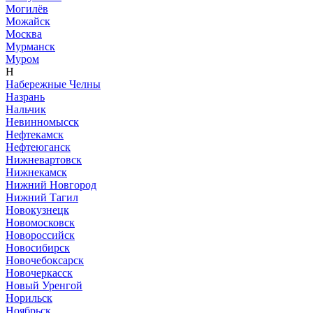
Могилёв
Можайск
Москва
Мурманск
Муром
Н
Набережные Челны
Назрань
Нальчик
Невинномысск
Нефтекамск
Нефтеюганск
Нижневартовск
Нижнекамск
Нижний Новгород
Нижний Тагил
Новокузнецк
Новомосковск
Новороссийск
Новосибирск
Новочебоксарск
Новочеркасск
Новый Уренгой
Норильск
Ноябрьск