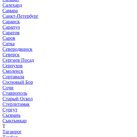
Салехард
Самара
Санкт-Петербург
Саранск
Сарапул
Саратов
Саров
Сатка
Северодвинск
Северск
Сергиев Посад
Серпухов
Смоленск
Сортавала
Сосновый Бор
Сочи
Ставрополь
Старый Оскол
Стерлитамак
Сургут
Сызрань
Сыктывкар
Т
Таганрог