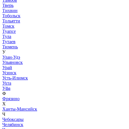
Тамбов
Тверь
Тихвин
Тобольск
Тольятти
Томск
Туапсе
Тула
Тутаев
Тюмень
У
Улан-Удэ
Ульяновск
Урай
Усинск
Усть-Илимск
Ухта
Уфа
Ф
Фрязино
Х
Ханты-Мансийск
Ч
Чебоксары
Челябинск