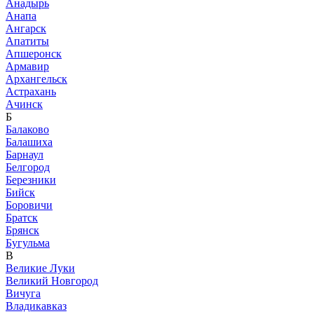
Анадырь
Анапа
Ангарск
Апатиты
Апшеронск
Армавир
Архангельск
Астрахань
Ачинск
Б
Балаково
Балашиха
Барнаул
Белгород
Березники
Бийск
Боровичи
Братск
Брянск
Бугульма
В
Великие Луки
Великий Новгород
Вичуга
Владикавказ