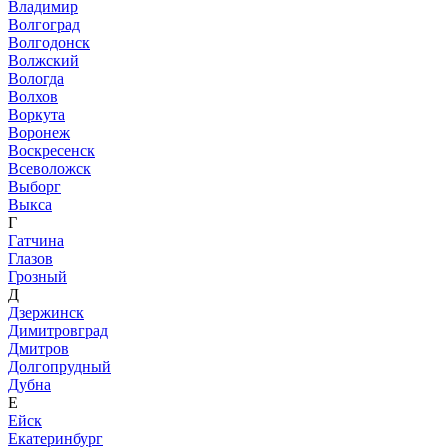
Владимир
Волгоград
Волгодонск
Волжский
Вологда
Волхов
Воркута
Воронеж
Воскресенск
Всеволожск
Выборг
Выкса
Г
Гатчина
Глазов
Грозный
Д
Дзержинск
Димитровград
Дмитров
Долгопрудный
Дубна
Е
Ейск
Екатеринбург